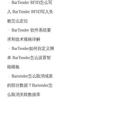
·
BarTender RFID怎么写
设计条码标签的工序，用
户可以不需要创建和维护
入 BarTender RFID写入失
数百个独立的文件。密码
败怎么定位
保护层可以防止未经授权
的编辑。
·
BarTender 软件系统要
综合自动化与控制
求和技术规格详解
BarTender条码打印软件促
·
BarTender如何自定义脚
使大型企业集中经营、监
控、管理和确保打印操作
本 BarTender怎么设置智
安全。BarTender 支持许
能模板
可打印、格式加密、作业
·
Bartender怎么取消域里
日志和系统审计。
从任何设备或浏览器打印
的部分数据？Bartender怎
么取消关联数据库
BarTender打印门户可以方
便用户从任何设备的浏览