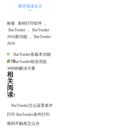
签和证卡等，帮助世界各
展开阅读全文
地的公司提高安全性、机
︾
密性和工作效率。小小的
标签可有着大大的用处：
标签:
条码打印软件
，
·通过供应链加速商品流
BarTender
，
BarTender
动； ·帮助病人在正确时
2016新功能
，
BarTender
间获取正确的药物； ·告
2016
知工人如何安全处理危险
BarTender各版本功能
物质； ·告知每个家长每
介绍
BarTender错误消息
份零食的有效成分，以防
3608的解决方案
过敏； ·可追溯传播疾病
相
食物的源头，等等。
关
智能模板提升设计强度
阅
读:
·
BarTender怎么设置条件
打印 BarTender条件打印
规则不触发怎么办
BarTender智能模板可简化