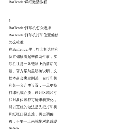
BarTender详细激活教程
6
BarTender打印机怎么选择
BarTender打印机打印位置偏移
怎么校准
在BarTender里，打印机选错和
位置偏移看起来像两件事，实
际往往是一条链路上的前后问
题。官方帮助里明确说明，文
档本身会绑定到某一台打印机
和某一套介质设置；一旦更换
打印机或介质，设计区域尺寸
和对象位置都可能跟着变化，
所以更稳的做法是先把打印机
和纸张口径选准，再去调偏
移，不要一上来就拖对象或硬
改坐标。