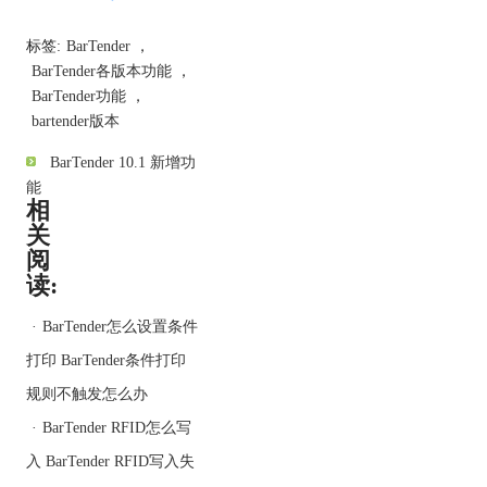
AII、Oracle XML、XML
转换和 XML 脚本。而诸
标签:
BarTender
，
如 Librarian 等配套应用程
BarTender各版本功能
，
序提供的全面功能则会让
BarTender功能
，
使用更加方便。您还可以
bartender版本
跟踪打印机部件库存和打
印机内的介质使用情况。
BarTender 10.1 新增功
自动化版
能
相
包括的功能 - BarTender 所
关
有强大的设计功能。各种
阅
软件集成工具，例如
读:
ActiveX Automation、企业
消息传送工具和 Seagull
·
BarTender怎么设置条件
的 Commander 实用程序
打印 BarTender条件打印
（用于跨平台集成）。专
业版的所有获取外部数据
规则不触发怎么办
源功能，以及对 SAP
·
BarTender RFID怎么写
IDocs 的支持。对 RFID
入 BarTender RFID写入失
标记和标签的支持。所有
证卡打印功能（但仅能对