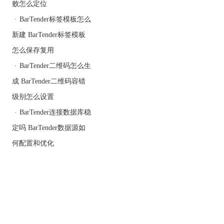
败怎么定位
磁条进行编码）。包括除
·
BarTender标签模板怎么
了 Librarian 之外的所有配
套应用程序，但并非包含
新建 BarTender标签模板
所有功能。仅包含本地数
怎么保存复用
据库的记录功能。
·
BarTender二维码怎么生
删除的功能 - 不提供企业
自动化版本（见上）的经
成 BarTender二维码容错
过改进的服务器功能、高
级别怎么设置
级集成（例如：XML 和
·
BarTender连接数据库稳
SAP AII）和网络打印功
能。不包含智能证卡编
定吗 BarTender数据源如
码。不包含 Librarian。剔
何配置和优化
除了部分配套应用程序的
功能。不包含集中数据库
的记录功能。也没有打印
机耗材的库存控制功能。
专业版
包括的功能 - BarTender 所
有强大的标签设计功能。