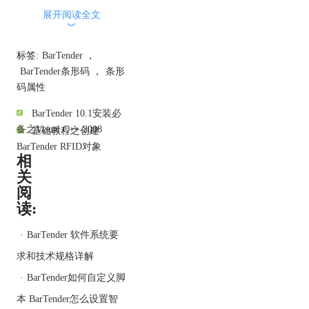
随后，单击创建条形码按
展开阅读全文
钮时，即会显示一个下拉
︾
列表，其中会显示您以前
选择的符号体系；如果需
标签:
BarTender
，
要尚未使用过的条形码，
BarTender条形码
，
条形
请从下拉菜单中选择“更多
码属性
条形码”；
BarTender 10.1安装必
备之Visual C++ 2008
基础教程之创建
BarTender RFID对象
相
关
阅
选择一个条形码对象之
读:
后，将光标移动到到设计
模板区域，单击对象中心
·
BarTender 软件系统要
应处的位置，条形码模板
即会显示；
求和技术规格详解
·
BarTender如何自定义脚
本 BarTender怎么设置智