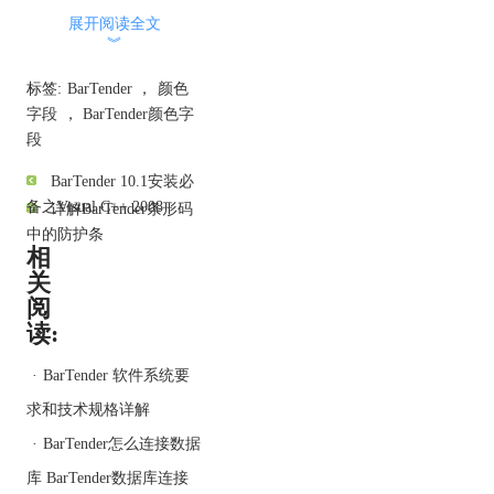
段”符号体系选项，按照
展开阅读全文
Data Matrix 代码最多可以
︾
放置八个颜色字段。 当正
标签:
BarTender
，
颜色
确进行布局时，可以读取
字段
，
BarTender颜色字
条形码符号并按任何给定
段
方向验证颜色。对于要正
确读取的颜色字段，所选
BarTender 10.1安装必
的颜色必须相对于符号的
备之Visual C++ 2008
详解BarTender条形码
背景颜色充分地突出显
中的防护条
示。
相
BarTender 支持使用以
关
下“颜色字段”配置：
阅
无：
不会将任何颜色字段
读:
应用到条形码。
Standard（标准）：
沿着
·
BarTender 软件系统要
Data Matrix 符号的顶边和
求和技术规格详解
底边放置四个颜色字段。
·
BarTender怎么连接数据
以下图像显示正方形和矩
形符号的标准配置。
库 BarTender数据库连接