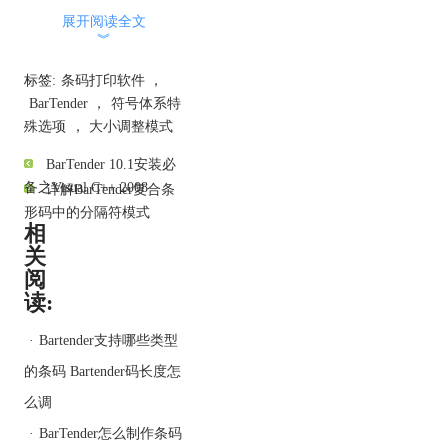
指定的列数： 将列数设置
展开阅读全文
︾
为您在“列”字段中提供的
值；然后根据要编码的数
标签:
条码打印软件
，
据量自动设置行数。
BarTender
，
符号体系特
指定的比率： 使用您
殊选项
，
大小调整模式
在“X”和“Y”字段中提供的
值设置高度与宽度的比
BarTender 10.1安装必
率；然后根据比率的参数
备之Visual C++ 2008
详解BarTender复合条
和要编码的数据量自动设
形码中的分隔符模式
置行数和列数。 为 X 和
相
Y 提供的整数值之和必须
关
为奇数。
阅
X：指定行数的比率组
读:
件。 选择“指定的比率”作
为大小调整模式时可用。
·
Bartender支持哪些类型
Y：指定列数的比率组
的条码 Bartender码长度怎
件。 选择“指定的比率”作
么调
为大小调整模式时可用。
行： 指定行数。 选择“手
·
BarTender怎么制作条码