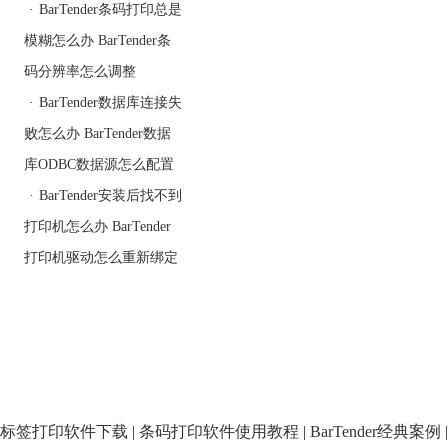
状
·
BarTender条码打印总是
模糊怎么办 BarTender条
码分辨率怎么调整
·
BarTender数据库连接失
（7）、选择模板大小、
败怎么办 BarTender数据
标签纸大小
库ODBC数据源怎么配置
·
BarTender安装后找不到
打印机怎么办 BarTender
（8）、模板背景选择，
打印机驱动怎么重新绑定
此处可选用默认值
（9）、点击完成，空白
模板设置设置完成
标签打印软件下载
|
条码打印软件使用教程
|
BarTender经典案例
|