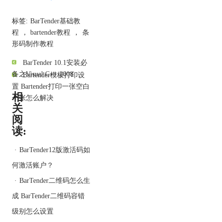
（3）、选择卷
标签:
BarTender基础教
程
，
bartender教程
，
条
形码制作教程
BarTender 10.1安装必
（4）、每页项目数
备之Visual C++ 2008
Bartender模板打印设
置 Bartender打印一张空白
相
一张怎么解决
关
阅
（5）、侧边设置，未使
读:
用的材料，此处可以选择
默认，制作模板打印时可
·
BarTender12版激活码如
调整。
何激活账户？
·
BarTender二维码怎么生
成 BarTender二维码容错
级别怎么设置
（6）、选择打印标签形