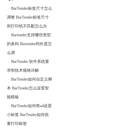
·
BarTender标签尺寸怎么
调整 BarTender标签尺寸
二、Bartender条形码怎么
和打印纸不匹配怎么办
加字在前缀
有时候，您可能需要在条
·
Bartender支持哪些类型
形码的前缀位置添加自定
的条码 Bartender码长度怎
义字母或数字，以满足特
么调
定的需求或标识要求。在
Bartender中，您可以使用
·
BarTender 软件系统要
以下方法在条形码的前缀
求和技术规格详解
位置添加字母或数字：
·
BarTender如何自定义脚
1.使用合并字段：
Bartender提供了合并字段
本 BarTender怎么设置智
的功能，允许您将自定义
能模板
字母或数字与条形码的数
据合并。您可以在标签设
·
BarTender如何将a4设置
计中创建一个合并字段，
小标签 BarTender如何批
并将所需的字母或数字添
量打印标签
加到该字段中。