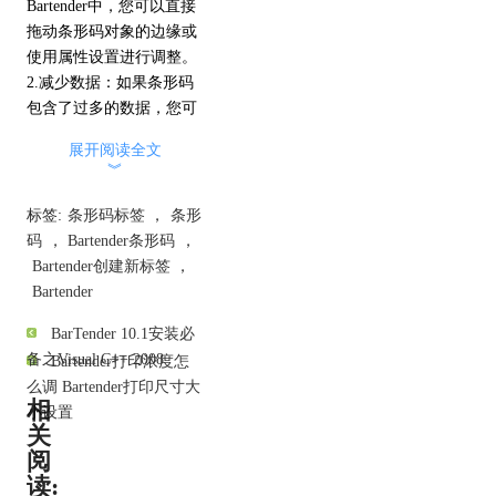
Bartender中，您可以直接
拖动条形码对象的边缘或
使用属性设置进行调整。
2.减少数据：如果条形码
包含了过多的数据，您可
以考虑减少数据的长度。
展开阅读全文
例如，可以删除不必要的
︾
字符、缩短文本字段或使
用压缩算法等方式减少数
标签:
条形码标签
，
条形
据量。
码
，
Bartender条形码
，
3.更换编码方式：不同的
Bartender创建新标签
，
条形码编码方式有不同的
Bartender
密度和长度要求。在
BarTender 10.1安装必
Bartender中，您可以尝试
备之Visual C++ 2008
Bartender打印浓度怎
使用不同的
条形码
类型或
么调 Bartender打印尺寸大
编码方式来达到较短的长
相
小设置
度要求。
关
阅
读: