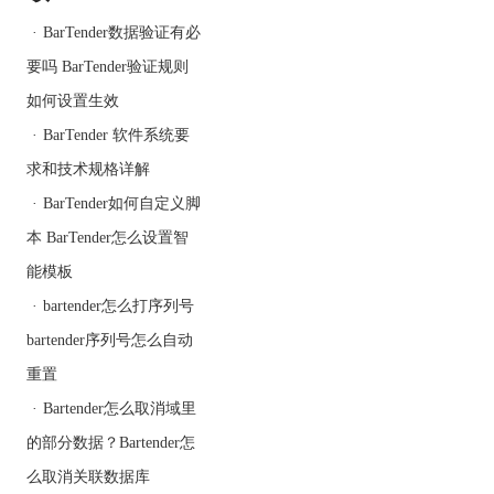
信息。
·
BarTender数据验证有必
要吗 BarTender验证规则
如何设置生效
·
BarTender 软件系统要
4.链接完成后，你就可以
求和技术规格详解
在设计标签时，从数据库
中获取动态的数据了。
·
BarTender如何自定义脚
二、Bartender标签软件怎
本 BarTender怎么设置智
么拉长字体
能模板
在Bartender标签软件中，
我们可以非常灵活地调整
·
bartender怎么打序列号
标签上文字的显示方式。
bartender序列号怎么自动
如果你希望标签上的文字
重置
显示得更长，你可以通过
调整字体的拉伸属性来实
·
Bartender怎么取消域里
现。以下是具体的操作步
的部分数据？Bartender怎
骤：
么取消关联数据库
1.在Bartender的设计界