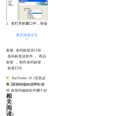
2.
在打开的窗口中，你会
看到各种可选择的数据库
展开阅读全文
类型。根据你的数据存储
︾
方式，选择相应的数据库
类型，如Access、Excel、
标签:
条码标签设计软
，
SQL Server等。
条码标签设软件
，
商品
标签
，
制作条码标签
，
标签打印
BarTender 10.1安装必
备之Visual C++ 2008
条形码编辑软件有哪
3.
在选择好数据库类型
些 条形码编辑软件哪个好
相
后，按照向导的提示，完
用
关
成数据库的链接操作。通
阅
常你需要提供数据库的位
读:
置、登录用户名和密码等