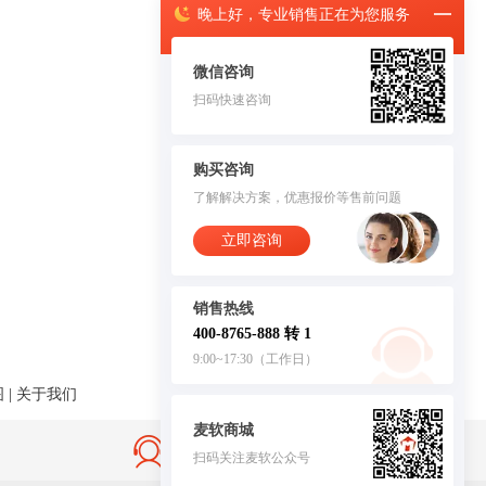
晚上
好，
专业销售正在为您服务
微信咨询
扫码快速咨询
购买咨询
了解解决方案，优惠报价等售前问题
立即咨询
销售热线
400-8765-888 转 1
9:00~17:30（工作日）
图
|
关于我们
麦软商城
售后无忧·服务保障
扫码关注麦软公众号
客服