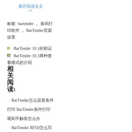
展开阅读全文
︾
标签:
bartender
，
条码打
印软件
，
BarTender页面
设置
BarTender 10.1的初运
行
BarTender 10.1两种查
看模式的介绍
相
关
阅
读:
2. 单击卷选项卡、并从类
·
BarTender怎么设置条件
别列表中选择适当制造
打印 BarTender条件打印
商。（如果标签、证卡、
规则不触发怎么办
标记或其他卷制造商未列
出、请跳至第 4 步。）
·
BarTender RFID怎么写