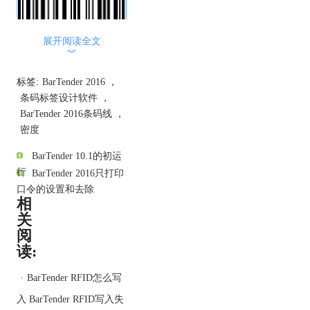
展开阅读全文
︾
这是精确更改BarTender
2016条码线的密度的方
标签:
BarTender 2016
，
法，小伙伴也可以通过鼠
条码标签设计软件
，
标点击条码，将指针光标
BarTender 2016条码线
，
放在条码的左侧或右侧手
密度
柄上，单击并按住鼠标左
BarTender 10.1的初运
键进行拖动，直到条码密
行
BarTender 2016只打印
度达到所需要求即可。
口令的设置和去除
注：制作的BarTender
相
2016条码，如果指定了US
关
Postnet符号体系，
阅
BarTender 2016将不允许
读:
您为条形码指定密度设
置。此时，BarTender
·
BarTender RFID怎么写
2016将根据其高度自动确
入 BarTender RFID写入失
定条形码的密度。