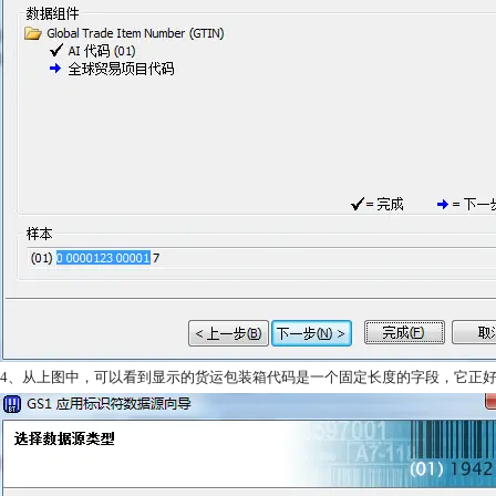
4、从上图中，可以看到显示的货运包装箱代码是一个固定长度的字段，它正好包含 14