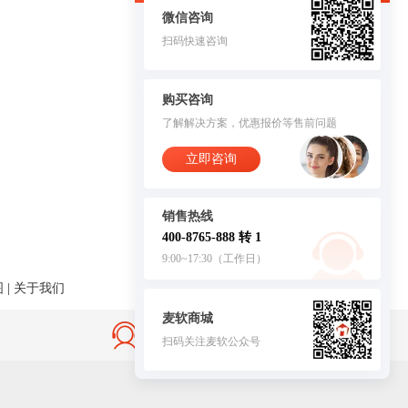
微信咨询
扫码快速咨询
购买咨询
了解解决方案，优惠报价等售前问题
立即咨询
销售热线
400-8765-888 转 1
9:00~17:30（工作日）
图
|
关于我们
麦软商城
售后无忧·服务保障
扫码关注麦软公众号
客服