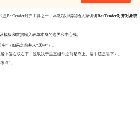
BarTender对齐工具之一，本教程小编就给大家讲讲
BarTender对齐对象或
以及模板和数据输入表单本身的边界和中心线。
中”（如果之前并未“居中”）。
、居中偏右或右下，这取决于垂直组件之前是靠上、居中还是靠下）。
考点”。