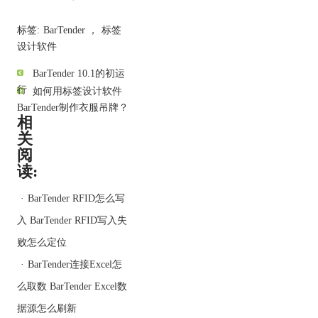
性调整打印的方向（纵向/
横向）。完成之后点击下
标签:
BarTender
，
标签
一步。
设计软件
BarTender 10.1的初运
行
如何用标签设计软件
BarTender制作衣服吊牌？
图 2：选择
相
默认打印机
关
阅
第四步：选择文档中每一
读:
卷上项目的大小和数量，
当库中预设的卷不满足我
·
BarTender RFID怎么写
们的需求时，我们也可以
入 BarTender RFID写入失
在此选择“指定自定义设
置”创建文档。虽然自定义
败怎么定位
卷的设置更为繁琐，但是
·
BarTender连接Excel怎
能够更细致地满足我们的
个性化需求。
么取数 BarTender Excel数
据源怎么刷新