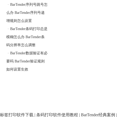
·
BarTender序列号跳号怎
么办 BarTender序列号递
图 3：
BarTender条
增规则怎么设置
码制作软件
·
BarTender条码打印总是
自定义卷格
模糊怎么办 BarTender条
式
码分辨率怎么调整
第五步：对文档进行自定
·
BarTender数据验证有必
义设置。
选择纸张的大小和方向，
要吗 BarTender验证规则
将纸张大小设置为A4，方
如何设置生效
向设置为纵向；
图 4：选择
纸张大小和
方向
标签打印软件下载
|
条码打印软件使用教程
|
BarTender经典案例
|