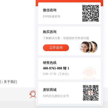
微信咨询
扫码快速咨询
购买咨询
了解解决方案，优惠报价等售前问题
立即咨询
销售热线
400-8765-888 转 1
9:00~17:30（工作日）
图
|
关于我们
麦软商城
售后无忧·服务保障
扫码关注麦软公众号
客服