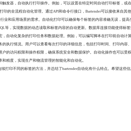
设的条件和触发器，自动执行打印操作。例如，可以设置在特定时间自动打印标签，
实现标签打印的全流程自动化管理。通过API和命令行接口，Bartender可以接
签，满足不同行业和应用场景的需求。自动化打印可以确保每个标签的内容准确无误，提
cle、MySQL等，实现数据的动态读取和标签内容的自动更新。数据库连接功能使
，可以编写自定义脚本和宏，自动化复杂的打印任务和数据处理。例如，可以编写脚本在打印
析打印任务的执行情况。用户可以查看每次打印的详细信息，包括打印时间、打印内
设置不同用户的访问权限和操作权限，确保系统安全和数据保护。自动化操作也可以
的效率和精度，实现生产和物流管理的智能化和自动化。
r怎么连续打印不同的标签的方法，并总结了bartender自动化有什么特点。希望这