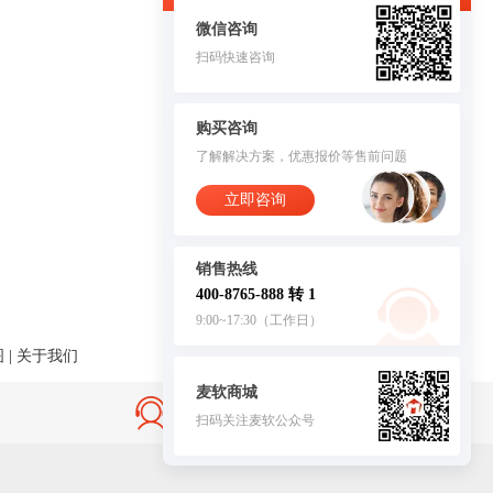
微信咨询
扫码快速咨询
购买咨询
了解解决方案，优惠报价等售前问题
立即咨询
销售热线
400-8765-888 转 1
9:00~17:30（工作日）
图
|
关于我们
麦软商城
售后无忧·服务保障
扫码关注麦软公众号
客服