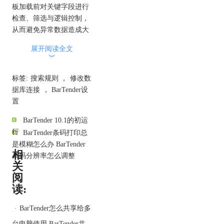
板加载前对关键字段进行
检查、筛选与逻辑控制，
从而避免异常数据造成大
面积打印失误。验证机制
展开阅读全文
的必要性体现在以下几个
︾
方面：
1、避免格式错误导致打
标签:
搜索规则
，
修改数
印异常
据库连接
，
BarTender设
如条码字段应为纯数字型
置
或固定长度，如果直接连
BarTender 10.1的初运
接数据库但未做验证，可
行
BarTender条码打印总
能出现包含字母或长度超
是模糊怎么办 BarTender
限的非法数据，导致打印
相
条码分辨率怎么调整
机无法识别条码格式、出
关
现乱码或跳号，严重时还
阅
会导致整批标签报废。
读:
2、控制空值或缺失字段
的打印风险
·
BarTender怎么共享给多
BarTender在执行模板渲染
台电脑使用 BarTender共