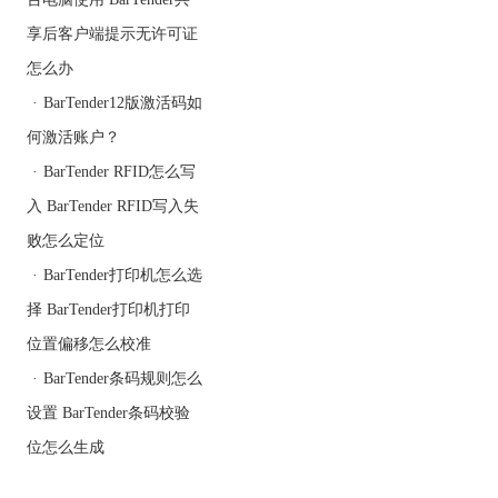
时，如果关键字段为空，
比如产品名称、规格、批
享后客户端提示无许可证
号等，将直接打印为空白
怎么办
位置，不仅影响标签识
·
BarTender12版激活码如
别，还可能造成生产流程
混乱。通过设置字段不能
何激活账户？
为空值的验证规则，可提
·
BarTender RFID怎么写
前拦截此类数据。
入 BarTender RFID写入失
败怎么定位
·
BarTender打印机怎么选
择 BarTender打印机打印
位置偏移怎么校准
·
BarTender条码规则怎么
设置 BarTender条码校验
位怎么生成