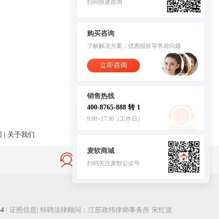
扫码快速咨询
购买咨询
了解解决方案，优惠报价等售前问题
立即咨询
销售热线
400-8765-888 转 1
9:00~17:30（工作日）
图
|
关于我们
麦软商城
售后无忧·服务保障
扫码关注麦软公众号
客服
4
|
证照信息
| 特聘法律顾问：江苏政纬律师事务所 宋红波