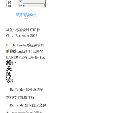
展开阅读全文
︾
标签:
标签设计打印软
件
，
Bartender 2016
BarTender系统要求和
兼容性
Bartender打印出来的
EAN13码没有出头是什么
相
原因？
关
阅
读:
·
BarTender 软件系统要
求和技术规格详解
·
BarTender如何自定义脚
本 BarTender怎么设置智