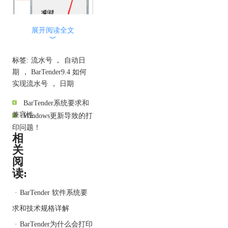
展开阅读全文
︾
标签:
流水号
，
自动日
期
，
BarTender9.4 如何
实现流水号
，
日期
BarTender系统要求和
兼容性
Windows更新导致的打
印问题！
2、切换至“数据源类型”选
相
项卡界面，选择相应的日
关
期格式。本文示例日期格
阅
式需自定义，所以这里选
读:
择“Custom”，设置日期格
·
BarTender 软件系统要
式为“yyyyMMdd”。
求和技术规格详解
·
BarTender为什么会打印