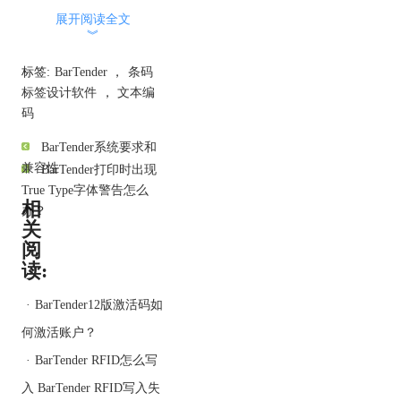
展开阅读全文
︾
然后将下面的“文本编
码”选项选择为“简体中
标签:
BarTender
，
条码
文”；
标签设计软件
，
文本编
码
BarTender系统要求和
兼容性
BarTender打印时出现
True Type字体警告怎么
相
办？
这样，你就会发现，二维
关
码中的汉字终于正常显示
阅
了。
读:
·
BarTender12版激活码如
何激活账户？
·
BarTender RFID怎么写
入 BarTender RFID写入失
想要了解更多关于