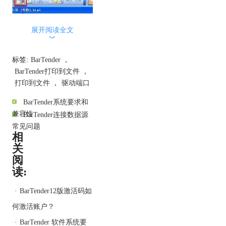
展开阅读全文
︾
标签:
BarTender
，
想要了解更多关于
BarTender打印到文件
，
BarTender条码打印软件的
打印到文件
，
驱动端口
详细信息，可点击
BarTender教程服务中心
查
BarTender系统要求和
找你想要的内容。
兼容性
BarTender连接数据源
常见问题
相
关
阅
读:
·
BarTender12版激活码如
何激活账户？
·
BarTender 软件系统要