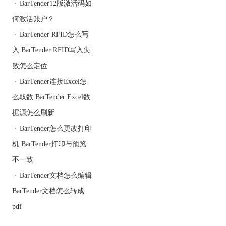
·
BarTender12版激活码如
证的许可证所有者
何激活账户？
2、已安装BarTender的第
二台计算机将成为新的许
·
BarTender RFID怎么写
可证所有者。这台电脑
入 BarTender RFID写入失
（1）不需要安装完整套
败怎么定位
件
（2）需要至少安装许可
·
BarTender连接Excel怎
服务和管理控制台
么取数 BarTender Excel数
（3）可以已经了托管另
据源怎么刷新
一个许可证
·
BarTender怎么更改打印
准备第二台计算机进行传
机 BarTender打印与预览
输
不一致
1、在目标计算机上，打
开管理控制台
·
BarTender文档怎么编辑
2、从左侧菜单中选择许
BarTender文档怎么转成
可。当许可证填充列表
时，请打开窗口底部标
pdf
有“此许可证服务器”的部