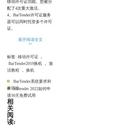
移动许可证功能。您被分
配了4次重大激活。
4、BarTender许可证服务
器可以同时托管多个许可
证。
5、您可以将许可证移动
展开阅读全文
到新的许可证服务器或已
︾
经在主动托管另一个许可
证的服务器。
标签:
移动许可证
，
6、您不能移动临时激活
BarTender2019换机
，
激
的许可证。
活教程
，
换机
有两种方法可以将许可证
BarTender系统要求和
所有者移动到新计算机，
兼容性
bartender 2022如何申
通过管理控制台将许可证
请30天免费试用
移交给新主机，或者激活
相
和停用许可证所有者。
关
一、通过管理控制台将许
阅
可证移交给新主机
读:
你需要准备什么：
1、拥有您要移动的许可