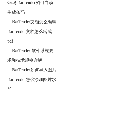
码吗 BarTender如何自动
右键点击文本框，选属
性，在弹出来的窗口里，
生成条码
找到数据来源。
·
BarTender文档怎么编辑
第三步：选择数据源类型
BarTender文档怎么转成
在数据源类型下拉框里，
有几个选项：
pdf
手动输入：自己输入固定
·
BarTender 软件系统要
内容。
求和技术规格详解
序列号：每次打印编号自
动递增。
·
BarTender如何导入图片
日期时间：每次打印自动
BarTender怎么添加图片水
更新为当天日期。
数据库：链接Excel或者
印
SQL数据库，自动读取产
品信息。
比如我们要打印带批次号
的标签，就选序列号，设
置成每次加1.
第四步：预览和打印
设置好后，点打印预览看