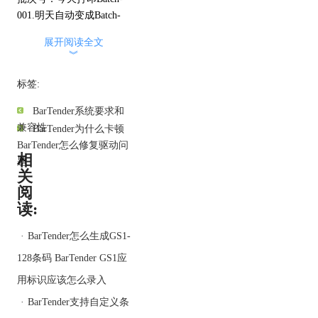
001.明天自动变成Batch-
002.
展开阅读全文
日期：每次打印时，日期
︾
自动更新成当天的日期。
流水号：标签上编号自动
标签:
递增，比如001、002、
BarTender系统要求和
003……
兼容性
BarTender为什么卡顿
2. 变量打印的操作步骤
BarTender怎么修复驱动问
第一步：打开BarTender，
相
题
新建模板
关
启动BarTender，点新建文
阅
档。
读:
选择标签尺寸，比如
50mm x 30mm，按实际需
·
BarTender怎么生成GS1-
求来设置。
128条码 BarTender GS1应
第二步：添加文本字段
在左侧工具栏中，点文本
用标识应该怎么录入
工具，在标签区域点一
·
BarTender支持自定义条
下，就出现了文本框。