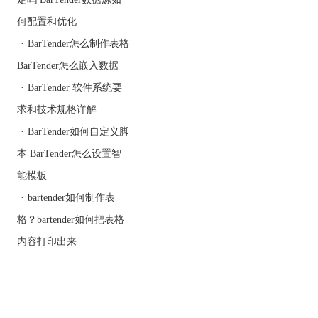
- 对于打印量较小或不经
常打印的情况，可以使用
何配置和优化
普通的激光打印机或喷墨
·
BarTender怎么制作表格
打印机
打印二维码
和条形
BarTender怎么嵌入数据
码。只需选择合适的标签
纸，并使用相关的软件生
·
BarTender 软件系统要
成和打印即可。这种方式
求和技术规格详解
成本低廉，但打印效果可
·
BarTender如何自定义脚
能不如专业设备。
4. 在线打印服务：
本 BarTender怎么设置智
- 一些网站提供在线生成
能模板
和打印二维码和条形码的
·
bartender如何制作表
服务。用户只需上传需要
打印的信息，选择标签格
格？bartender如何把表格
式和尺寸，网站就会生成
内容打印出来
相应的二维码或条形码，
并提供下载或邮寄打印的
选项。这种方式方便快
捷，适合临时或少量的打
印需求。