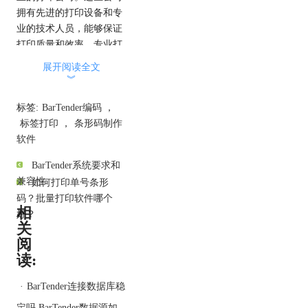
拥有先进的打印设备和专
业的技术人员，能够保证
打印质量和效率。专业打
印公司通常可以提供不同
展开阅读全文
材质和尺寸的标签，以满
︾
足各种需求。
2. 自购打印设备：
标签:
BarTender编码
，
- 如果打印需求频繁且数
标签打印
，
条形码制作
量较多，购买一台专用的
软件
条形码打印机是一个不错
BarTender系统要求和
的选择。市场上有许多品
兼容性
如何打印单号条形
牌的条形码打印机，如
码？批量打印软件哪个
Zebra、Honeywell等，它
相
好？
们能够快速、高效地打印
关
高质量的二维码和条形
阅
码。购买打印设备可以根
读:
据实际需求选择不同的型
号和功能配置。
·
BarTender连接数据库稳
3. 使用普通打印机：
定吗 BarTender数据源如