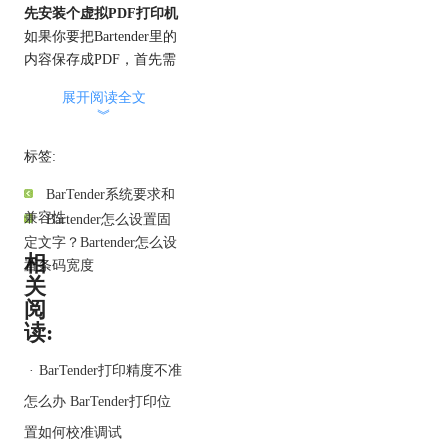
先安装个虚拟PDF打印机
如果你要把Bartender里的
内容保存成PDF，首先需
要安装一个虚拟PDF打印
展开阅读全文
机。这个虚拟打印机的作
︾
用就是让你可以选择把打
印的内容保存为PDF，而
标签:
不是直接打印到纸上。常
BarTender系统要求和
见的虚拟打印机比如
兼容性
Bartender怎么设置固
Adobe PDF、Microsoft
定文字？Bartender怎么设
Print to PDF之类的，下载
相
置条码宽度
并安装好后，接下来就能
关
用它来生成PDF了。
阅
选择PDF打印机
读:
安装完虚拟打印机后，打
开Bartender，设计好你的
·
BarTender打印精度不准
标签。接着，点击“打
怎么办 BarTender打印位
印”按钮。在弹出的打印设
置窗口里，你就可以看到
置如何校准调试