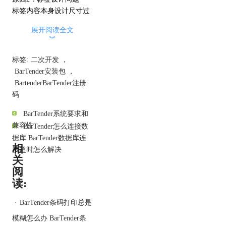
标签内容本身设计尺寸过
小，尤其是字体、条码线
展开阅读全文
条非常细小，导致打印出
︾
来模糊；
使用了分辨率低的图片素
标签:
二次开发
，
材，打印时放大后出现明
BarTender安装包
，
显的像素化现象。
BartenderBarTender注册
原因3：打印驱动或打印
码
机固件问题
BarTender系统要求和
打印机驱动程序过旧或不
兼容性
BarTender怎么连接数
兼容，可能造成输出的标
据库 BarTender数据库连
签模糊；
相
接超时怎么解决
打印机固件版本老旧，也
关
会影响打印效果。
阅
原因4：打印头或打印机
读:
机械问题
打印头脏污、老化或损
·
BarTender条码打印总是
坏；
模糊怎么办 BarTender条
打印压力设置不当，导致