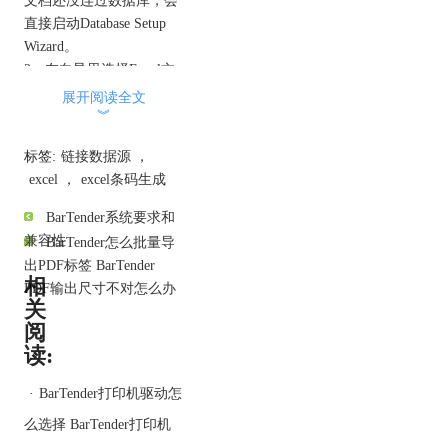
直接启动Database Setup
Wizard。
2、在向导里选择Excel文
件类型
展开阅读全文
︾
进入向导后，先选择你的
数据存储类型，再选Excel
标签:
链接数据源
，
工作簿文件。官方说明里
excel
，
excel条码生成
把Excel列为支持的数据源
类型之一，而且支持xls和
BarTender系统要求和
xlsx。
兼容性
BarTender怎么批量导
3、完成向导后进入连接
出PDF标签 BarTender
属性页核对文件
相
PDF输出尺寸不对怎么办
向导结束后会打开
关
Database Setup Dialog，左
阅
侧能看到当前数据库连
读:
接，连接属性里会显示文
件路径和文件名；这里也
·
BarTender打印机驱动怎
是后面改Excel文件位置的
么选择 BarTender打印机
主要入口。