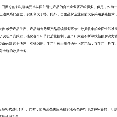
，召回令的影响确实要比从国外引进产品的合资企业要严峻得多。但是，作为
快上述体系的建立，实则利大于弊。此外，自主品牌企业目前大多采用成熟技术
大依 赖于产品生产、产品销售乃至产品后续服务环节中数据收集的全面性和准
为了实现产品跟踪，强化各个环节的质量控制，生产厂家在不断寻找新的解决方
类条码阅 读器快速、准确识别。生产厂家采用条码标识其产品，在生产、库存
分准确的数据准备。
标签格式进行打印。同时，如果某些供应商确实没有条件打印这种标签的，可
或批处理采集。