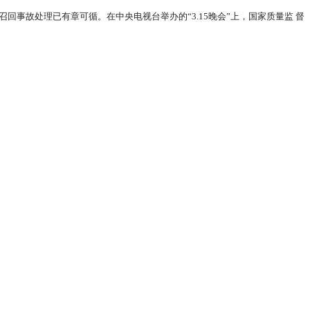
回事故处理已有章可循。在中央电视台举办的“3.15晚会”上，国家质量监 督