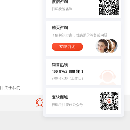
微信咨询
扫码快速咨询
购买咨询
了解解决方案，优惠报价等售前问题
立即咨询
销售热线
400-8765-888 转 1
9:00~17:30（工作日）
图
|
关于我们
麦软商城
售后无忧·服务保障
扫码关注麦软公众号
客服