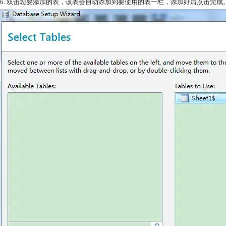
6. 双击您要添加的表，该表会自动添加到要使用的表一栏，添加好后点击完成