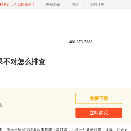
软件1折起，今日限量抢！
网站协议
消息
我的订单
400-876-5888
算结果不对怎么排查
免费下载
以上
立即购买
号、日期、流水号这些字段看起来都能正常打印，可是一旦要做拼接、换算、四舍五