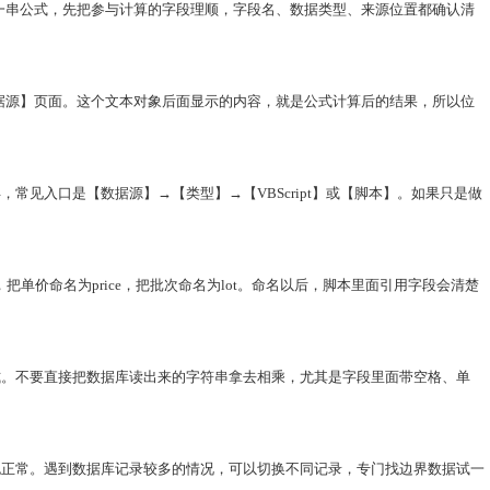
入一串公式，先把参与计算的字段理顺，字段名、数据类型、来源位置都确认清
数据源】页面。这个文本对象后面显示的内容，就是公式计算后的结果，所以位
见入口是【数据源】→【类型】→【VBScript】或【脚本】。如果只是做
价命名为price，把批次命名为lot。命名以后，脚本里面引用字段会清楚
式。不要直接把数据库读出来的字符串拿去相乘，尤其是字段里面带空格、单
也正常。遇到数据库记录较多的情况，可以切换不同记录，专门找边界数据试一