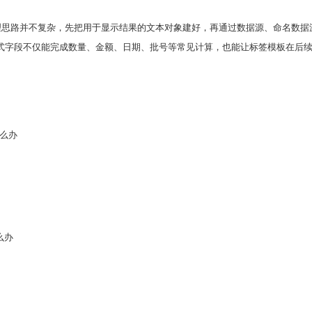
怎么排查，处理思路并不复杂，先把用于显示结果的文本对象建好，再通过数据源、命
式字段不仅能完成数量、金额、日期、批号等常见计算，也能让标签模板在后
怎么办
么办