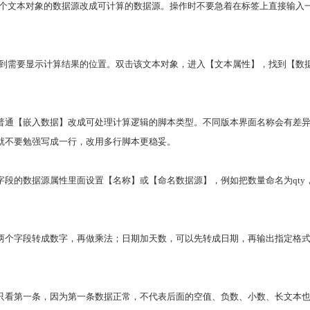
是把某个文本对象的数据源改成可计算的数据源。操作时不要急着在标签上直接输
对象放到需要显示计算结果的位置。双击该文本对象，进入【文本属性】，找到【
通【嵌入数据】改成可处理计算逻辑的脚本类型。不同版本界面名称会有差异，常
就不要勉强写成一行，改用多行脚本更稳妥。
的数据源属性里面设置【名称】或【命名数据源】，例如把数量命名为qty，把单
两个字段转成数字，再做乘法；日期加天数，可以先转成日期，再输出指定格
只看第一条，因为第一条数据正常，不代表后面的空值、负数、小数、长文本