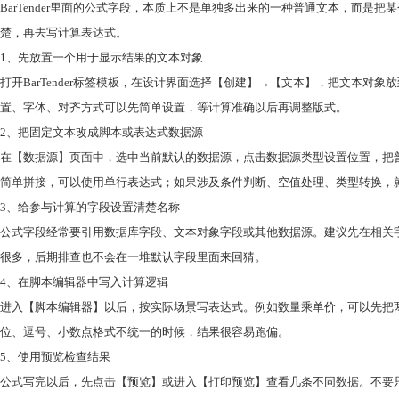
BarTender里面的公式字段，本质上不是单独多出来的一种普通文本，而
楚，再去写计算表达式。
1、先放置一个用于显示结果的文本对象
打开BarTender标签模板，在设计界面选择【创建】→【文本】，把文本
置、字体、对齐方式可以先简单设置，等计算准确以后再调整版式。
2、把固定文本改成脚本或表达式数据源
在【数据源】页面中，选中当前默认的数据源，点击数据源类型设置位置，把普
简单拼接，可以使用单行表达式；如果涉及条件判断、空值处理、类型转换，
3、给参与计算的字段设置清楚名称
公式字段经常要引用数据库字段、文本对象字段或其他数据源。建议先在相关字段
很多，后期排查也不会在一堆默认字段里面来回猜。
4、在脚本编辑器中写入计算逻辑
进入【脚本编辑器】以后，按实际场景写表达式。例如数量乘单价，可以先把
位、逗号、小数点格式不统一的时候，结果很容易跑偏。
5、使用预览检查结果
公式写完以后，先点击【预览】或进入【打印预览】查看几条不同数据。不要