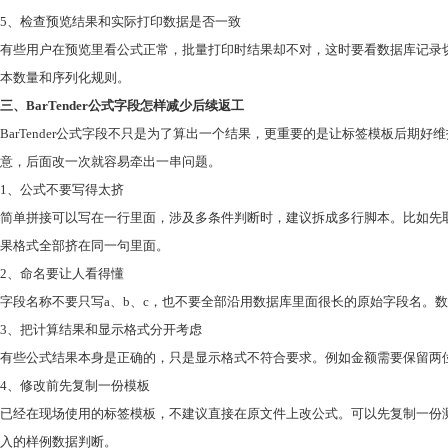
5、检查预览结果和实际打印数据是否一致
有些用户在预览里看公式正常，批量打印时结果却不对，这时要看数据库记录
本数量和序列化规则。
三、BarTender公式字段怎样减少后续返工
BarTender公式字段不只是为了算出一个结果，更重要的是让标签模板后
意，后面改一次就容易牵出一串问题。
1、公式不要写得太挤
简单拼接可以写在一行里面，涉及多条件判断时，建议拆成多行脚本。比如先
果格式全部挤在同一句里面。
2、命名要让人看得懂
字段名称不要只写a、b、c，也不要全部沿用数据库里面很长的原始字段名。数量可以
3、把计算结果和显示格式分开考虑
有些公式结果本身是正确的，只是显示格式不符合要求。例如金额需要保留两
4、修改前先复制一份模板
已经在现场使用的标签模板，不建议直接在原文件上改公式。可以先复制一份
入的样例数据判断。