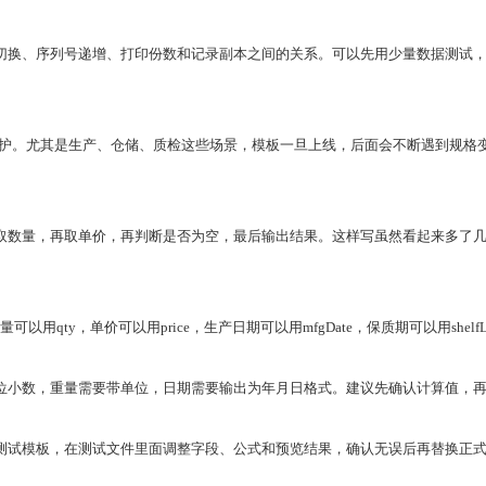
切换、序列号递增、打印份数和记录副本之间的关系。可以先用少量数据测试
期好维护。尤其是生产、仓储、质检这些场景，模板一旦上线，后面会不断遇到规
取数量，再取单价，再判断是否为空，最后输出结果。这样写虽然看起来多了
用qty，单价可以用price，生产日期可以用mfgDate，保质期可以用she
位小数，重量需要带单位，日期需要输出为年月日格式。建议先确认计算值，
测试模板，在测试文件里面调整字段、公式和预览结果，确认无误后再替换正