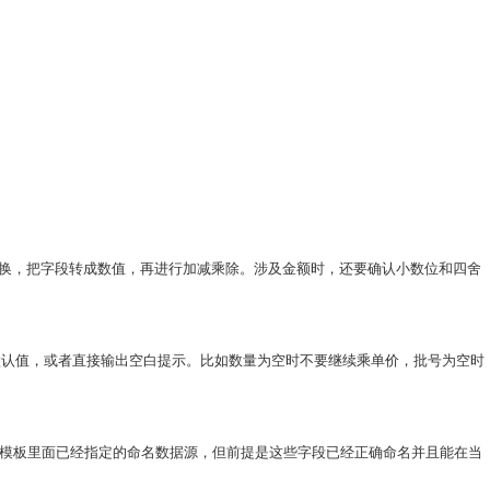
使用类型转换，把字段转成数值，再进行加减乘除。涉及金额时，还要确认小数位和四舍
默认值，或者直接输出空白提示。比如数量为空时不要继续乘单价，批号为空时
列出模板里面已经指定的命名数据源，但前提是这些字段已经正确命名并且能在当